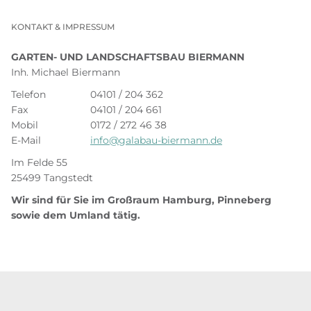
Kompetenz im Bereich Garten- und Landschaftsbau und
lassen Sie uns gemeinsam Ihre Wünsche und
KONTAKT & IMPRESSUM
Vorstellungen umsetzen. Kontaktieren Sie uns noch
GARTEN- UND LANDSCHAFTSBAU BIERMANN
heute für eine unverbindliche Beratung und ein
Inh. Michael Biermann
individuelles Angebot. Wir freuen uns darauf, Ihre
Telefon
04101 / 204 362
Natursteinmauer in Hamburg zu realisieren.
Fax
04101 / 204 661
Mobil
0172 / 272 46 38
E-Mail
info@galabau-biermann.de
Im Felde 55
25499 Tangstedt
Wir sind für Sie im Großraum Hamburg, Pinneberg
sowie dem Umland tätig.